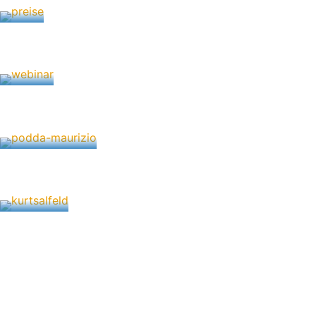
Preisausschreibungen 2026
24. März 2026
Neue Webinartermine für 2026
5. Januar 2026
Nachruf Prof. Dr. med. Maurizio Podda
5. September 2025
Laudatio zum 100. Geburtstag
24. März 2025