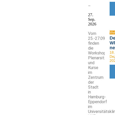
–
27.
Sep.
2026
Web
Vom
De
25.-27.09.2026
Wh
finden
n
die
18.
Workshops,
De
Plenarsitzung
20
und
Kurse
im
Zentrum
der
Stadt
in
Hamburg-
Eppendorf
im
Universitätskli