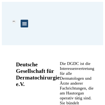
Aktuelles & Termine
Preise & Stipendien
Die DGDC ist die
Deutsche
Interessenvertretung
Gesellschaft für
für alle
Dermatochirurgie
Dermatologen und
Ärzte anderer
e.V.
Fachrichtungen, die
am Hautorgan
operativ tätig sind.
Sie bündelt