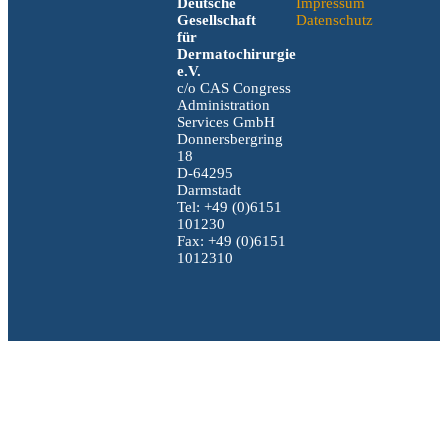
Deutsche
Impressum
Gesellschaft
Datenschutz
für
Dermatochirurgie
e.V.
c/o CAS Congress
Administration
Services GmbH
Donnersbergring
18
D-64295
Darmstadt
Tel: +49 (0)6151
101230
Fax: +49 (0)6151
1012310