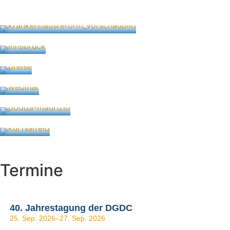
24. Juli 2026
Winterschool Phlebologie Innsbruck
30. März 2026
Preisausschreibungen 2026
24. März 2026
Neue Webinartermine für 2026
5. Januar 2026
Nachruf Prof. Dr. med. Maurizio Podda
5. September 2025
Laudatio zum 100. Geburtstag
24. März 2025
Termine
40. Jahrestagung der DGDC
25. Sep. 2026
–
27. Sep. 2026