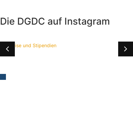
Die DGDC auf Instagram
Deutsche Gesellschaft
für Dermatochirurgie e.V.
c/o CAS Congress Administration Services GmbH
Donnersbergring 18
D-64295 Darmstadt
Tel: +49 (0)6151 101230