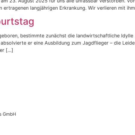
ist am 23. August 2025 für uns alle unfassbar verstorben. V
in ertragenen langjährigen Erkrankung. Wir verlieren mit i
urtstag
 geboren, bestimmte zunächst die landwirtschaftliche Idyl
n absolvierte er eine Ausbildung zum Jagdflieger – die Leide
er […]
es GmbH