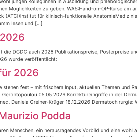
owohl jungen Kolleg:innen in Ausbildung und phlebologischen
lichen Möglichkeiten zu geben. WAS:Hand-on-OP-Kurse am a
 (ATCI)Institut für klinisch-funktionelle AnatomieMedizinis
amm lesen und […]
 2026
t die DGDC auch 2026 Publikationspreise, Posterpreise un
26 wurde veröffentlicht:
für 2026
 stehen fest – mit frischem Input, aktuellen Themen und Ra
 Gerontopoulou 05.05.2026 Korrektureingriffe in der Derma
med. Daniela Greiner-Krüger 18.12.2026 Dermatochirurgie: W
 Maurizio Podda
ren Menschen, ein herausragendes Vorbild und eine wohl au