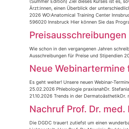
(Summer Edition) Ziel dieses Kurses ist es, s
Ärzt:innen, einen Überblick der unterschied
2026 WO:Anatomical Training Center Innsbruck
596020 Innsbruck Hier können Sie das Progr
Preisausschreibungen
Wie schon in den vergangenen Jahren schreib
Ausschreibungen für Preise und Stipendien 20
Neue Webinartermine 
Es geht weiter! Unsere neuen Webinar-Termine
25.02.2026 Phlebologie praxisnahDr. Stefania
21.10.2026 Trends in der DermatoästhetikDr. 
Nachruf Prof. Dr. med.
Die DGDC trauert zutiefst um einen wunderba