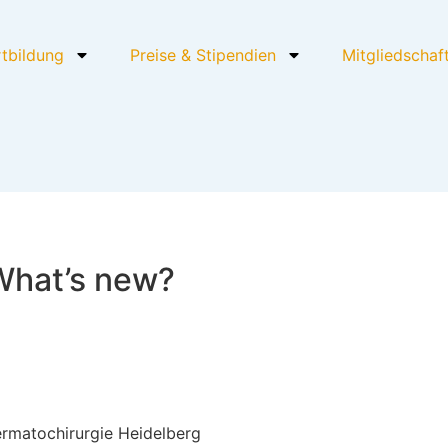
rtbildung
Preise & Stipendien
Mitgliedschaf
What’s new?
ermatochirurgie Heidelberg