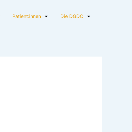
t
Patient:innen
Die DGDC